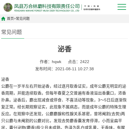
首页
>
常见问题
常见问题
泌香
作者：hqwk
点击：2422
发布时间：2021-08-11 10:27:38
泌香
公麝在一岁半左右开始泌香，经过逐月取香证实，成年公麝无明显的泌
香周期，并能连续取香。但每年春夏之交普遍有香液溢出香囊口，浓香
扑鼻。泌香后，麝出现减食或停食、不喜活动等现象，3～5日后逐渐恢
复正常。经长期观察证实，此现象不属病态，而是成年公麝的特殊生理
反应。在观察中还发现，公麝麝腺和性腺关系甚密，曾将阉割(去势)两
只公麝与未阉割的公麝对比，发现去势麝香囊发育停滞，小而呈扁平
状，囊分泌物(麝香)极少且未成熟，色泽为乳白或乳黄，无香味，有腥